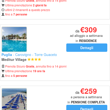
Prenota Sicuro
, annulla fino a 14 giorni
Gratis
Ultima prenotazione
2 giorni fa
ultimi 2 rimanenti a questo prezzo
fino a
7 persone
€309
da
ad alloggio a settimana
in
RESIDENCE
Dettagli
Puglia
- Carovigno - Torre Guaceto
Meditur Village
Prenota Sicuro
, annulla fino a 14 giorni
Gratis
Ultima prenotazione
19 ore fa
fino a
5 persone
€259
da
a persona a settimana
in
PENSIONE COMPLETA
Dettagli