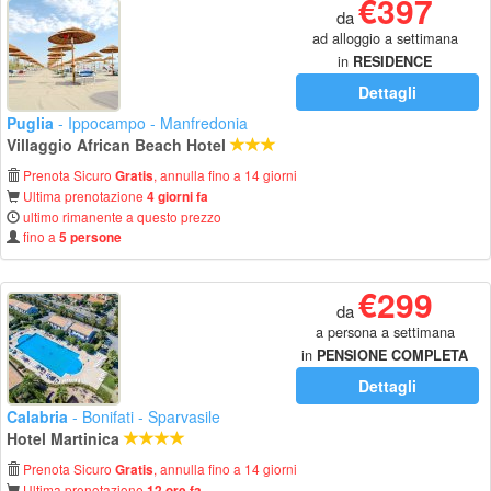
€397
da
ad alloggio a settimana
in
RESIDENCE
Dettagli
Puglia
- Ippocampo - Manfredonia
Villaggio African Beach Hotel
Prenota Sicuro
, annulla fino a 14 giorni
Gratis
Ultima prenotazione
4 giorni fa
ultimo rimanente a questo prezzo
fino a
5 persone
€299
da
a persona a settimana
in
PENSIONE COMPLETA
Dettagli
Calabria
- Bonifati - Sparvasile
Hotel Martinica
Prenota Sicuro
, annulla fino a 14 giorni
Gratis
Ultima prenotazione
12 ore fa